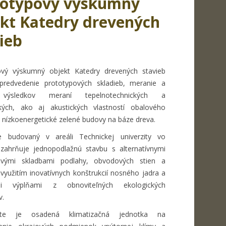
totypový výskumný
kt Katedry drevených
ieb
ový výskumný objekt Katedry drevených stavieb
 predvedenie prototypových skladieb, meranie a
výsledkov meraní tepelnotechnických a
ckých, ako aj akustických vlastností obalového
e nízkoenergetické zelené budovy na báze dreva.
e budovaný v areáli Technickej univerzity vo
 zahrňuje jednopodlažnú stavbu s alternatívnymi
ovými skladbami podlahy, obvodových stien a
 využitím inovatívnych konštrukcií nosného jadra a
ými výplňami z obnoviteľných ekologických
v.
te je osadená klimatizačná jednotka na