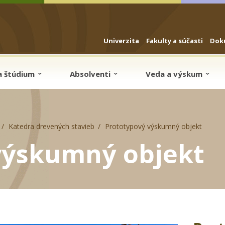
Univerzita
Fakulty a súčasti
Dok
a štúdium
Absolventi
Veda a výskum
Katedra drevených stavieb
Prototypový výskumný objekt
výskumný objekt