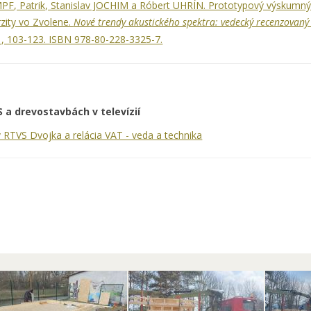
F, Patrik, Stanislav JOCHIM a Róbert UHRÍN. Prototypový výskumný 
rzity vo Zvolene.
Nové trendy akustického spektra: vedecký recenzovaný
 , 103-123. ISBN 978-80-228-3325-7.
 a drevostavbách v televízií
v RTVS Dvojka a relácia VAT - veda a technika