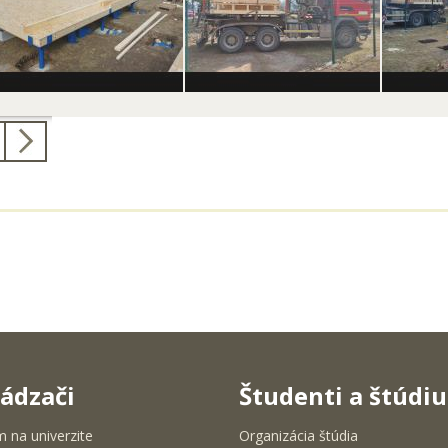
ádzači
Študenti a štúdi
m na univerzite
Organizácia štúdia