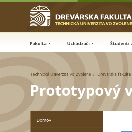
Skip to cookies
Skip to navigation
Skočiť na hlavný obsah
Fakulta
Uchádzači
Študenti 
Technická univerzita vo Zvolene
Drevárska fakulta
Prototypový 
Domov