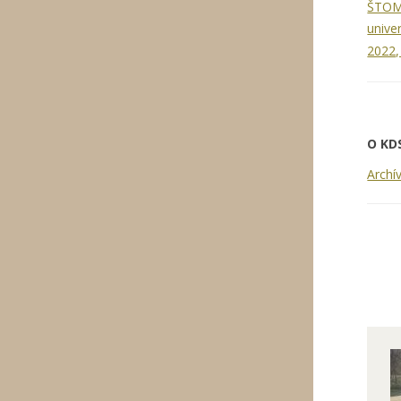
ŠTOMP
unive
2022,
O KDS
Archí