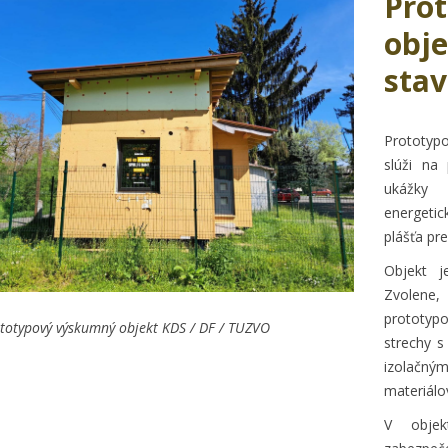
Pro
obje
stav
Prototyp
slúži na
ukážky 
energeti
plášťa pr
Objekt j
Zvolene,
prototyp
totypový výskumný objekt KDS / DF / TUZVO
strechy s
izolačn
materiálo
V objek