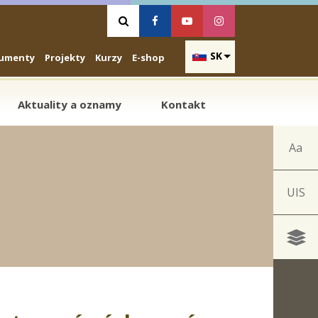
Vyhľadávanie
Facebook
Youtube
Instagram
SK
umenty
Projekty
Kurzy
E-shop
Aktuality a oznamy
Kontakt
Aa
UIS