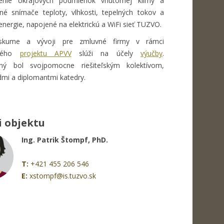
enie okrajových podmienok vnútornej klímy a
né snímače teploty, vlhkosti, tepelných tokov a
energie, napojené na elektrickú a WiFi sieť TUZVO.
ýskume a vývoji pre zmluvné firmy v rámci
tného
projektu APVV
slúži na účely
výučby
.
aný bol svojpomocne riešiteľským kolektívom,
mi a diplomantmi katedry.
i objektu
Ing. Patrik Štompf, PhD.
T:
+421 455 206 546
E:
xstompf@is.tuzvo.sk