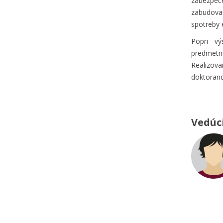
zabezpeč
zabudova
spotreby 
Popri v
predme
Realizov
doktorand
Vedúc