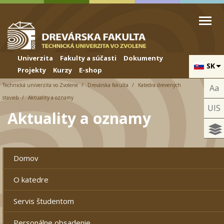
Skip to cookies
Skip to navigation
Skočiť na hlavný obsah
Univerzita
Fakulty a súčasti
Dokumenty
SK
Projekty
Kurzy
E-shop
Technická univerzita vo Zvolene
Drevárska fakulta
Katedra drevených
Aa
stavieb
Aktuality a oznamy
UIS
Aktuality a oznamy
Domov
O katedre
Servis študentom
Personálne obsadenie