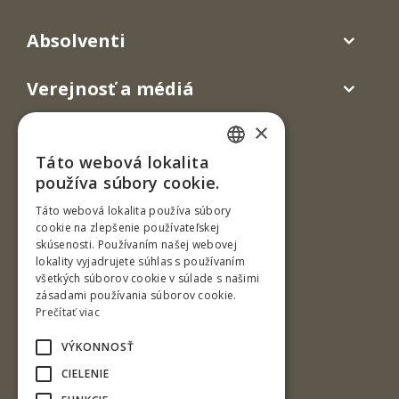
Absolventi
Verejnosť a médiá
×
Táto webová lokalita
SLOVAK
používa súbory cookie.
ENGLISH
Táto webová lokalita používa súbory
cookie na zlepšenie používateľskej
skúsenosti. Používaním našej webovej
Ul. T. G. Masaryka 24
lokality vyjadrujete súhlas s používaním
všetkých súborov cookie v súlade s našimi
960 01 Zvolen
zásadami používania súborov cookie.
Slovenská republika
Prečítať viac
Tel.: +421-45-520 61 11
VÝKONNOSŤ
Fax: +421-45-533 00 27
CIELENIE
e-mail: info@tuzvo.sk