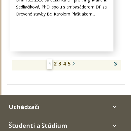
Sedliačiková, PhD. spolu s ambasádorom DF za
Drevené stavby Bc. Karolom Plaštiakom...
2
3
4
5
1
Uchádzači
Študenti a štúdium