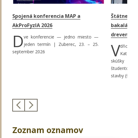
Spojená konferencia MAP a
Štátne skú
AkProFyzIA 2026
bakalársky
D
drevených 
ve konferencie — jedno miesto —
V
jeden termín | Zuberec, 23. – 25.
dňoch 15
september 2026
Katedre
skúšky a ob
študentov š
stavby (študi
Zoznam oznamov